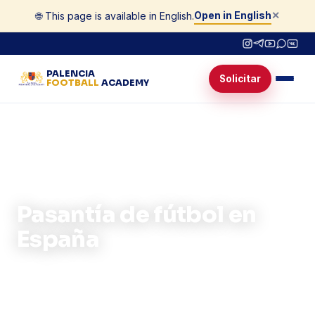
Open in English
🌐 This page is available in English.
✕
PALENCIA
Solicitar
FOOTBALL
ACADEMY
Inicio
›
Pasantía
Pasantía de fútbol en
España
Entrena con la academia española de fútbol —
para jugadores de 12 a 22 años, de 2 semanas a
10 meses, todo el año.