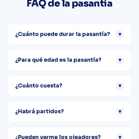
FAQ de la pasantía
¿Cuánto puede durar la pasantía?
▾
De 2 semanas a 10 meses. El programa funciona
todo el año — los jugadores eligen la duración que
¿Para qué edad es la pasantía?
▾
encaja con sus objetivos y su calendario.
Para jugadores de 12 a 22 años. Los jugadores
entrenan en equipos de su categoría de edad bajo
¿Cuánto cuesta?
▾
la dirección de entrenadores españoles.
El coste se calcula individualmente según la
época, el lugar y la duración de la pasantía. Rellena
¿Habrá partidos?
▾
el formulario o contáctanos directamente para un
presupuesto.
Sí — los partidos amistosos forman parte del
programa. Los jugadores juegan con los equipos
¿Pueden verme los ojeadores?
▾