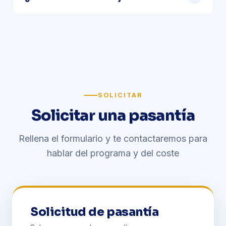
de la academia contra otros clubes y academias
españolas.
Sí, es una de las ventajas: el talento de un jugador
puede ser visto por ojeadores españoles durante
los partidos y entrenamientos. Graduados de la
academia han firmado contratos con clubes
profesionales.
SOLICITAR
Solicitar una pasantía
Rellena el formulario y te contactaremos para
hablar del programa y del coste
Solicitud de pasantía