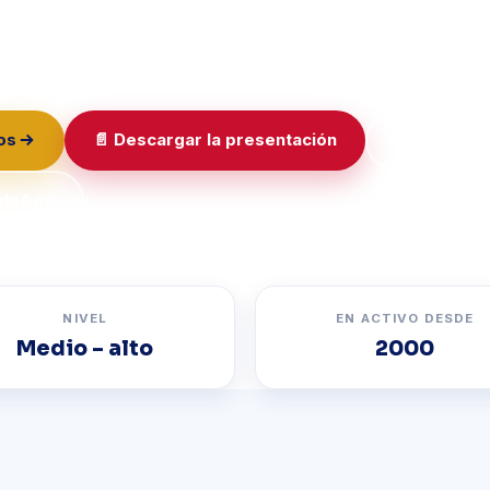
e élite con el enfoque español del fútbol, siguiendo la
alencia Football Academy.
os
📄 Descargar la presentación
Solicitar a
hatsApp
NIVEL
EN ACTIVO DESDE
Medio – alto
2000