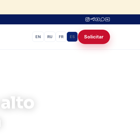
Solicitar
EN
RU
FR
ES
alto
a