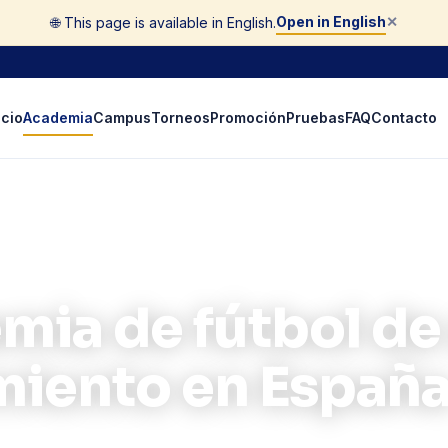
Open in English
🌐 This page is available in English.
✕
icio
Academia
Campus
Torneos
Promoción
Pruebas
FAQ
Contacto
ia de fútbol de 
miento en Españ
vo desarrollado durante 25 años: vive y entrena como