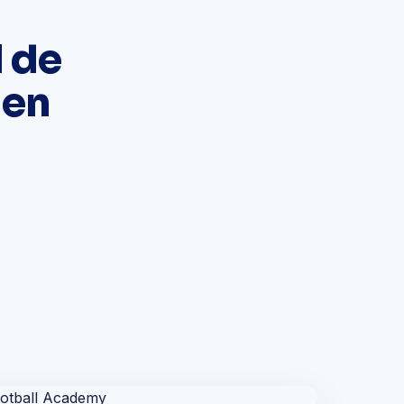
 de
 en