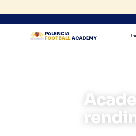
PALENCIA
In
FOOTBALL
ACADEMY
Inicio
›
Academia
Academ
rendi
Un programa exclusi