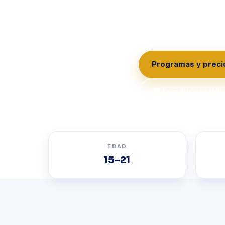
un verdadero atleta d
metodología de la P
Programas y preci
💬 Escribir por W
EDAD
15–21