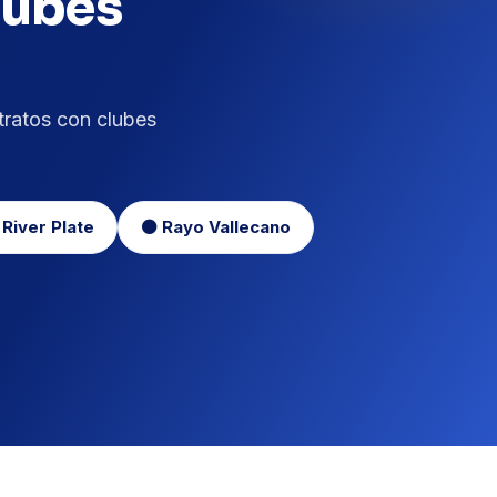
lubes
atos con clubes
 River Plate
⚫ Rayo Vallecano