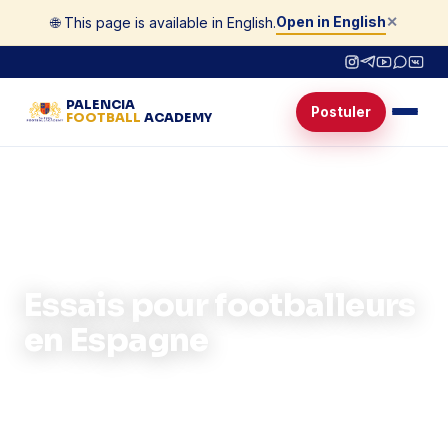
Open in English
🌐 This page is available in English.
✕
PALENCIA
Postuler
FOOTBALL
ACADEMY
Accueil
›
Essais pour joueurs
Essais pour footballeurs
en Espagne
Essais dès 19 ans dans des clubs de football
espagnols — 3 RFEF et División Preferente.
Une vraie voie vers le football professionnel