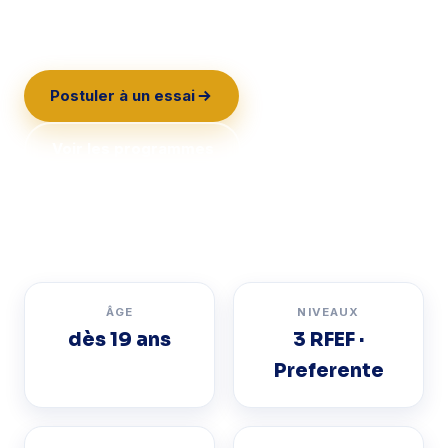
avec un accompagnement complet.
Postuler à un essai
Voir les programmes
💬 Écrire sur WhatsApp
ÂGE
NIVEAUX
dès 19 ans
3 RFEF ·
Preferente